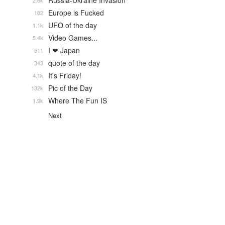
Russia-Ukraine Invasion
2.6k
Europe is Fucked
182
UFO of the day
1.1k
Video Games...
5.4k
I ❤ Japan
511
quote of the day
343
It's Friday!
4.1k
Pic of the Day
132k
Where The Fun IS
1.9k
Next